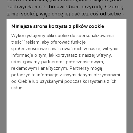
zachwyciła mnie, bo uwielbiam przyrodę. Czerpię
z niej spokój, więc chcę jej dać też coś od siebie -
mówi
Beata Kaźmierczak
, wolontariuszka
Niniejsza strona korzysta z plików cookie
ORLENU.
Wykorzystujemy pliki cookie do spersonalizowania
W przypadku rannych ptaków powrót do natury
treści i reklam, aby oferować funkcje
społecznościowe i analizować ruch w naszej witrynie.
wymaga czasu. Opatrunek czy leczenie to
Informacje o tym, jak korzystasz z naszej witryny,
dopiero początek - później zwierzęta muszą
udostępniamy partnerom społecznościowym,
odzyskać siły, sprawność i gotowość do
reklamowym i analitycznym. Partnerzy mogą
samodzielnego życia. Właśnie dlatego w „Ostoi”
połączyć te informacje z innymi danymi otrzymanymi
potrzebne są woliery różnej wielkości: mniejsze
od Ciebie lub uzyskanymi podczas korzystania z ich
sprzyjają spokojnej rekonwalescencji, a duże, tzw.
usług.
lotne, pozwalają ptakom stopniowo wracać do
pełnej sprawności. Równie ważne jest utrzymanie
ich w czystości - suche, zdezynfekowane
przestrzenie ograniczają ryzyko pasożytów i
infekcji, szczególnie groźnych dla ptaków
wodnych i drapieżnych.