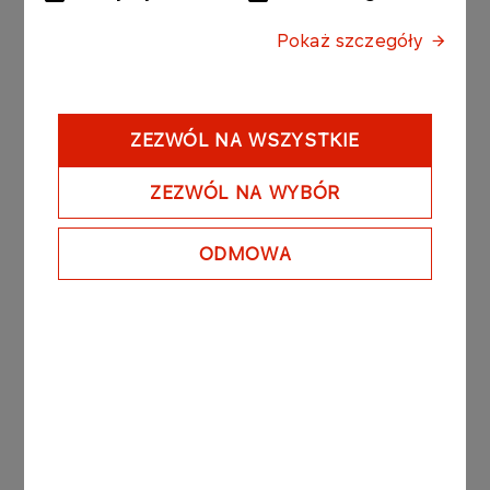
zwierząt. Dofinansowanie przeznaczono na
Pokaż szczegóły
postawienie nowych wolier, zakup
specjalistycznego samochodu do transportu
rannych dzikich zwierząt, szkolenia dla personelu
oraz edukację poprzez spacery ekologiczne.
ZEZWÓL NA WSZYSTKIE
ZEZWÓL NA WYBÓR
ODMOWA