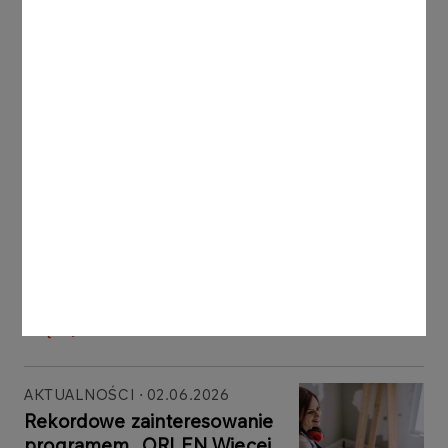
Inne aktualności
AKTUALNOŚCI
06.07.2026
Zakończył się nabór do III
edycji Programu Moc
Bałtyku
Więcej
AKTUALNOŚCI
02.06.2026
Rekordowe zainteresowanie
programem „ORLEN Więcej