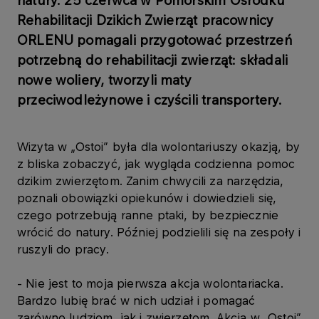
natury. 25 czerwca w Pomorskim Ośrodku
Rehabilitacji Dzikich Zwierząt pracownicy
ORLENU pomagali przygotować przestrzeń
potrzebną do rehabilitacji zwierząt: składali
nowe woliery, tworzyli maty
przeciwodleżynowe i czyścili transportery.
Wizyta w „Ostoi” była dla wolontariuszy okazją, by
z bliska zobaczyć, jak wygląda codzienna pomoc
dzikim zwierzętom. Zanim chwycili za narzędzia,
poznali obowiązki opiekunów i dowiedzieli się,
czego potrzebują ranne ptaki, by bezpiecznie
wrócić do natury. Później podzielili się na zespoły i
ruszyli do pracy.
- Nie jest to moja pierwsza akcja wolontariacka.
Bardzo lubię brać w nich udział i pomagać
zarówno ludziom, jak i zwierzętom. Akcja w „Ostoi”