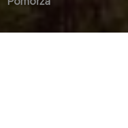
Pomorza
O fundacji
Przeznaczamy środki na działalność społeczną,
ochronę i promocję zdrowia oraz naukę i
edukację.