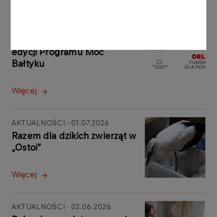
AKTUALNOŚCI
06.07.2026
Zakończył się nabór do III
edycji Programu Moc
Bałtyku
Więcej
AKTUALNOŚCI
01.07.2026
Razem dla dzikich zwierząt w
„Ostoi”
Więcej
AKTUALNOŚCI
02.06.2026